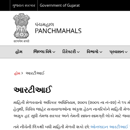
ગુજરાત સરકાર
Government of Gujarat
પંચમહાલ
PANCHMAHALS
હોમ
જિલ્લા વિષે
ડિરેક્ટરી
વિભાગો
પ્રવાસન
આરટીઆઈ
હોમ
આરટીઆઈ
માહિતી મેળવવાનો અધિકાર અધિનિયમ, ૨૦૦૫ (૨૦૦૫ ના નં–૨૨) ને ૧૫ મી જ
હેતુથી, વિવિધ જાહેર સત્તાવાળાઓના અંકુશ હેઠળ નાગરિકોને માહિતી મેળવ
અમુક હદ સુધી તેમજ સરકાર અને તેમની સાધન-સામગ્રી લોકો માટે જ
તમે નીચેની લિંકથી બધી માહિતી મેળવી શકો છો:
ઓનલાઇન આરટીઆઈ પો