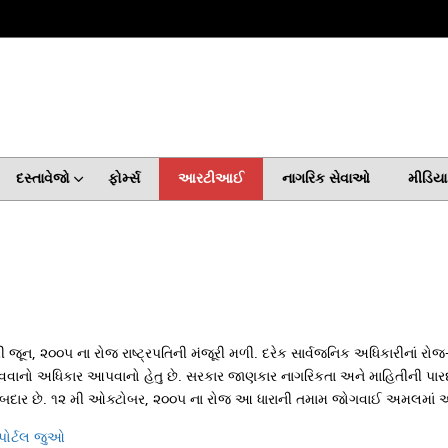
દસ્તાવેજો
ફોર્મ્સ
આરટીઆઈ
નાગરિક સેવાઓ
મીડિયા 
ૂન, ૨૦૦૫ ના રોજ રાષ્ટ્રપતિની મંજૂરી મળી. દરેક સાર્વજનિક અધિકારીનાં રોજ
વાનો અધિકાર આપવાનો હેતુ છે. સરકાર જાણકાર નાગરિકતા અને માહિતીની પારદર્શિતા
વાબદાર છે. ૧૨ મી ઓક્ટોબર, ૨૦૦૫ ના રોજ આ ધારાની તમામ જોગવાઈ અમલમાં 
ર્ટલ જુઓ