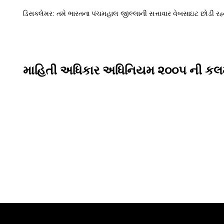
ડિસક્લેમર: તમે ભારતના પંચમહાલ જીલ્લાની સત્તાવાર વેબસાઇટ છોડી 
માહિતી અધિકાર અધિનિયમ ૨૦૦૫ ની કલમ 