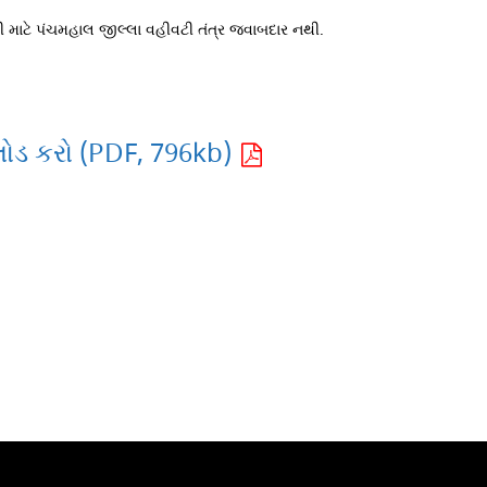
 માટે પંચમહાલ જીલ્લા વહીવટી તંત્ર જવાબદાર નથી.
ોડ કરો (PDF, 796kb)