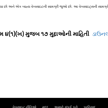
રહ્યા છો અને એક બાહ્ય વેબસાઇટની સામગ્રી જુઓ છો. આ વેબસાઇટ્સની સામગ્રી
૪(૧)(ખ) મુજબ ૧૭ મુદ્દાઓની માહિતી
ડાઉનલ
વેબસાઇટ નીતિઓ
મદદ
અમારો સંપર્ક કરો
પ્રતિસાદ