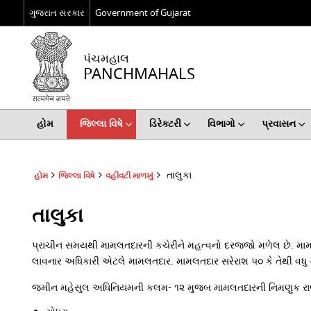
ગુજરાત સરકાર
Government of Gujarat
પંચમહાલ
PANCHMAHALS
હોમ
જિલ્લા વિષે
ડિરેક્ટરી
વિભાગો
પ્રવાસન
તાલુકા
હોમ
જિલ્લા વિષે
વહીવટી માળખું
તાલુકા
પ્રાચીન સમયથી મામલતદારની કચેરીને મહત્વનો દરજ્જો મળેલ છે. મા
લાવનાર અધિકારી એટલે મામલતદાર. મામલતદાર સરેરાશ ૫૦ કે તેથી વધુ ગ
જમીન મહેસુલ અધિનિયમની કલમ- ૧૨ મુજબ મામલતદારની નિમણુક રાજ