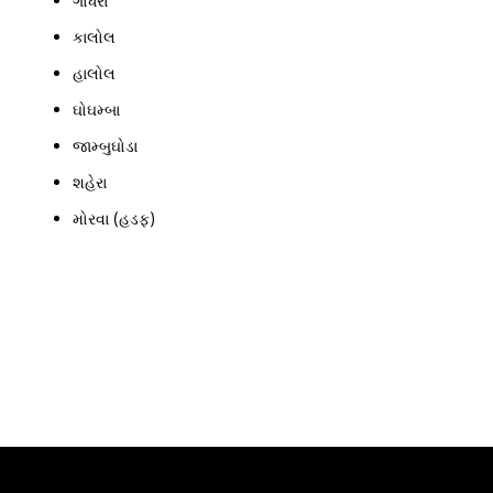
ગોધરા
કાલોલ
હાલોલ
ઘોઘમ્બા
જામ્બુઘોડા
શહેરા
મોરવા (હડફ)