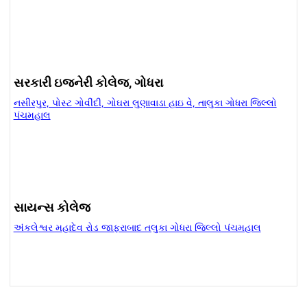
સરકારી ઇજનેરી કોલેજ, ગોધરા
નસીરપુર, પોસ્ટ ગોવીંદી, ગોઘરા લુણાવાડા હાઇ વે, તાલુકા ગોધરા જિલ્લો
પંચમહાલ
સાયન્સ કોલેજ
અંકલેશ્વર મહાદેવ રોડ જાફરાબાદ તલુકા ગોધરા જિલ્લો પંચમહાલ