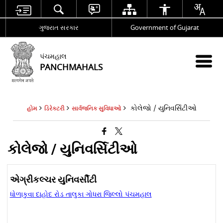
ગુજરાત સરકાર
Government of Gujarat
પંચમહાલ
PANCHMAHALS
કોલેજો / યુનિવર્સિટીઓ
હોમ
ડિરેક્ટરી
સાર્વજનિક સુવિધાઓ
કોલેજો / યુનિવર્સિટીઓ
એગ્રીકલ્ચર યુનિવર્સીટી
ધોળાકુવા દાહોદ રોડ તાલુકા ગોધરા જિલ્લો પંચમહાલ