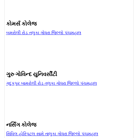
કોમર્સ કોલેજ
બમરોલી રોડ તલુકા ગોધરા જિલ્લો પંચમહાલ
ગુરુ ગોવિન્દ યુનિવર્સીટી
ગદુકપુર બામરોલી રોડ તલુકા ગોધરા જિલ્લો પંચમહાલ
નર્સિંગ કોલેજ
સિવિલ હોસ્પિટલ સામે તાલુકા ગોધરા જિલ્લો પંચમહાલ