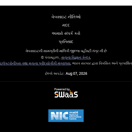
વેબસાઇટ નીતિઓ
મદદ
અમારો સંપર્ક કરો
પ્રતિસાદ
વેબસાઇટની સામગ્રીની માલિકી જીલ્લા વહીવટી તંત્ર ની છે
© પંચમહાલ ,
સૂચના વિજ્ઞાન કેન્દ્ર
,
ઇલેક્ટ્રોનીક્સ તથા સુચના પ્રૌદ્યોગીકી મંત્રાલય
, ભારત સરકાર દ્વારા વિકસિત અને પ્રકાશિત
છેલ્લે અપડેટ:
Aug 07, 2026