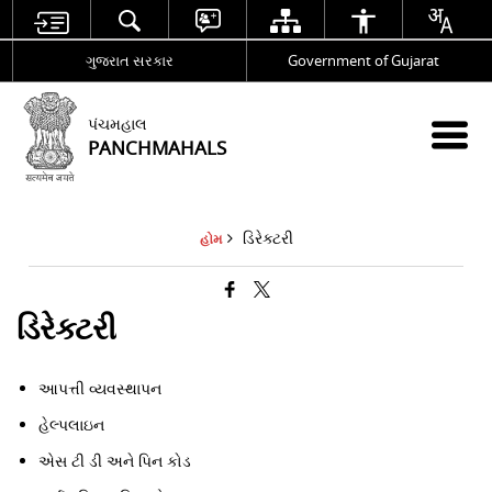
ગુજરાત સરકાર
Government of Gujarat
પંચમહાલ
PANCHMAHALS
ડિરેક્ટરી
હોમ
ડિરેક્ટરી
આપત્તી વ્યવસ્થાપન
હેલ્પલાઇન
એસ ટી ડી અને પિન કોડ