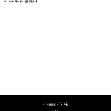
સાર્વજનિક સુવિધાઓ
વેબસાઇટ નીતિઓ